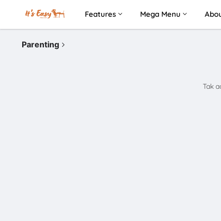
Features
Mega Menu
Abo
Parenting
Tak a