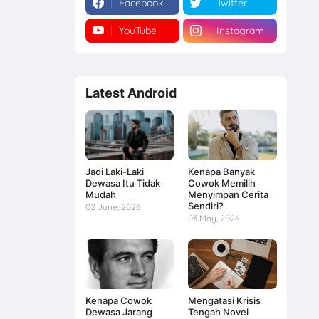
Facebook
Twitter
YouTube
Instagram
Latest Android
Jadi Laki-Laki
Kenapa Banyak
Dewasa Itu Tidak
Cowok Memilih
Mudah
Menyimpan Cerita
Sendiri?
02 June, 2026
03 May, 2026
Kenapa Cowok
Mengatasi Krisis
Dewasa Jarang
Tengah Novel