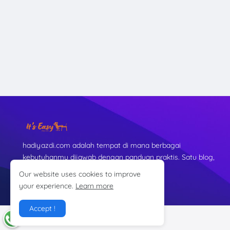
hadiyazdi.com adalah tempat di mana berbagai
kebutuhanmu dijawab dengan panduan praktis. Satu blog,
banyak solusi. It’s easy.
Our website uses cookies to improve
your experience.
Learn more
Accept !
@2024 Hadi K.