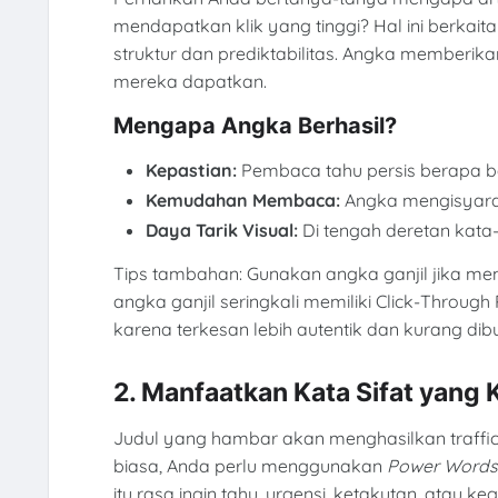
mendapatkan klik yang tinggi? Hal ini berkait
struktur dan prediktabilitas. Angka memberi
mereka dapatkan.
Mengapa Angka Berhasil?
Kepastian:
Pembaca tahu persis berapa b
Kemudahan Membaca:
Angka mengisyarat
Daya Tarik Visual:
Di tengah deretan kata-k
Tips tambahan: Gunakan angka ganjil jika me
angka ganjil seringkali memiliki Click-Throug
karena terkesan lebih autentik dan kurang dib
2. Manfaatkan Kata Sifat yang
Judul yang hambar akan menghasilkan traffic
biasa, Anda perlu menggunakan
Power Words
itu rasa ingin tahu, urgensi, ketakutan, atau k