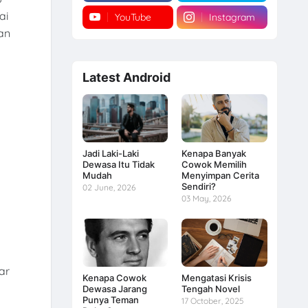
ai
YouTube
Instagram
an
Latest Android
.
Jadi Laki-Laki
Kenapa Banyak
Dewasa Itu Tidak
Cowok Memilih
Mudah
Menyimpan Cerita
Sendiri?
02 June, 2026
03 May, 2026
ar
Kenapa Cowok
Mengatasi Krisis
k
Dewasa Jarang
Tengah Novel
Punya Teman
17 October, 2025