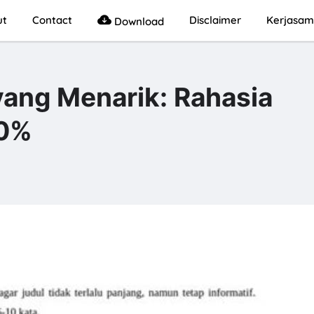
ut
Contact
Disclaimer
Kerjasa
Download
yang Menarik: Rahasia
00%