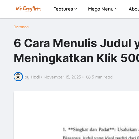
Features
Mega Menu
Abo
Beranda
6 Cara Menulis Judul 
Meningkatkan Klik 5
by
Hadi
•
November 15, 2023
•
5 min read