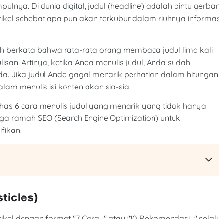
lnya. Di dunia digital, judul (headline) adalah pintu gerba
rtikel sehebat apa pun akan terkubur dalam riuhnya informas
ah berkata bahwa rata-rata orang membaca judul lima kali
san. Artinya, ketika Anda menulis judul, Anda sudah
a. Jika judul Anda gagal menarik perhatian dalam hitungan
lam menulis isi konten akan sia-sia.
has 6 cara menulis judul yang menarik yang tidak hanya
ga ramah SEO (Search Engine Optimization) untuk
fikan.
ticles)
l dengan format "7 Cara..." atau "10 Rekomendasi..." selal