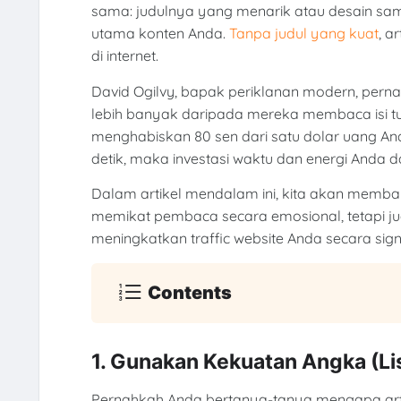
sama: judulnya yang menarik atau desain sampu
utama konten Anda.
Tanpa judul yang kuat
, a
di internet.
David Ogilvy, bapak periklanan modern, pern
lebih banyak daripada mereka membaca isi tuli
menghabiskan 80 sen dari satu dolar uang And
detik, maka investasi waktu dan energi Anda da
Dalam artikel mendalam ini, kita akan memba
memikat pembaca secara emosional, tetapi ju
meningkatkan traffic website Anda secara signi
Contents
1. Gunakan Kekuatan Angka (Lis
Pernahkah Anda bertanya-tanya mengapa artike