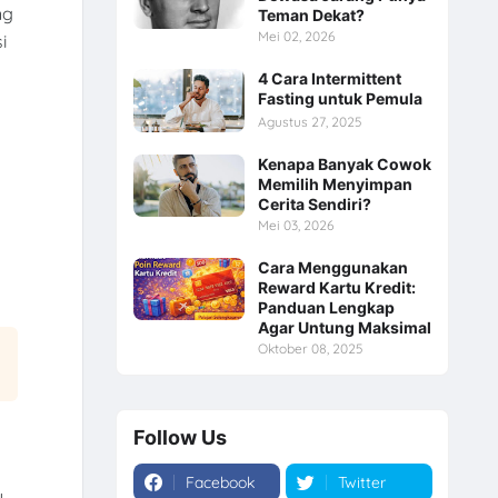
ng
Teman Dekat?
Mei 02, 2026
i
4 Cara Intermittent
Fasting untuk Pemula
Agustus 27, 2025
Kenapa Banyak Cowok
Memilih Menyimpan
Cerita Sendiri?
Mei 03, 2026
Cara Menggunakan
Reward Kartu Kredit:
Panduan Lengkap
Agar Untung Maksimal
Oktober 08, 2025
Follow Us
Facebook
Twitter
u