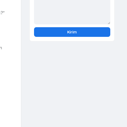
?"
n
a