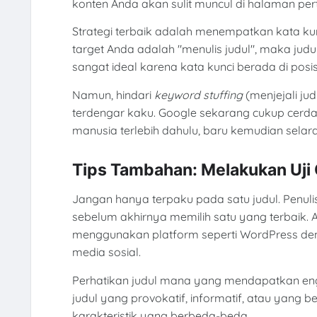
konten Anda akan sulit muncul di halaman pe
Strategi terbaik adalah menempatkan kata kunc
target Anda adalah "menulis judul", maka judul 
sangat ideal karena kata kunci berada di posis
Namun, hindari
keyword stuffing
(menjejali ju
terdengar kaku. Google sekarang cukup cerda
manusia terlebih dahulu, baru kemudian sela
Tips Tambahan: Melakukan Uji 
Jangan hanya terpaku pada satu judul. Penulis 
sebelum akhirnya memilih satu yang terbaik. 
menggunakan platform seperti WordPress denga
media sosial.
Perhatikan judul mana yang mendapatkan eng
judul yang provokatif, informatif, atau yang ber
karakteristik yang berbeda-beda.